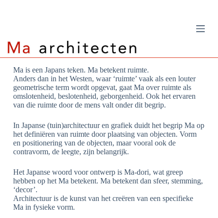
G
a
n
a
a
r
d
Ma is een Japans teken. Ma betekent ruimte.
e
Anders dan in het Westen, waar ‘ruimte’ vaak als een louter
i
geometrische term wordt opgevat, gaat Ma over ruimte als
n
omslotenheid, beslotenheid, geborgenheid. Ook het ervaren
h
van die ruimte door de mens valt onder dit begrip.
o
u
d
In Japanse (tuin)architectuur en grafiek duidt het begrip Ma op
het definiëren van ruimte door plaatsing van objecten. Vorm
en positionering van de objecten, maar vooral ook de
contravorm, de leegte, zijn belangrijk.
Het Japanse woord voor ontwerp is Ma-dori, wat greep
hebben op het Ma betekent. Ma betekent dan sfeer, stemming,
‘decor’.
Architectuur is de kunst van het creëren van een specifieke
Ma in fysieke vorm.