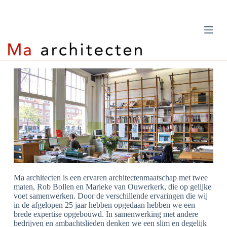
G
a
n
a
a
r
d
e
i
n
h
o
u
d
Ma architecten is een ervaren architectenmaatschap met twee
maten, Rob Bollen en Marieke van Ouwerkerk, die op gelijke
voet samenwerken. Door de verschillende ervaringen die wij
in de afgelopen 25 jaar hebben opgedaan hebben we een
brede expertise opgebouwd. In samenwerking met andere
bedrijven en ambachtslieden denken we een slim en degelijk