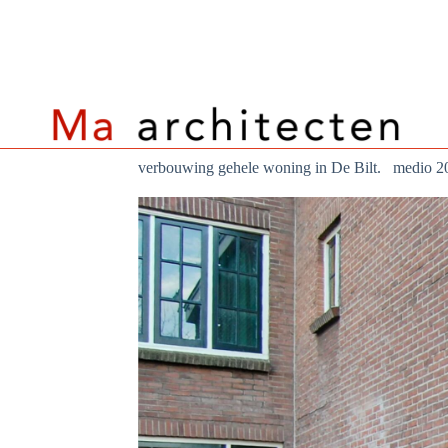
G
a
n
a
a
r
d
e
i
verbouwing gehele woning in De Bilt. medio 2
n
h
o
u
d